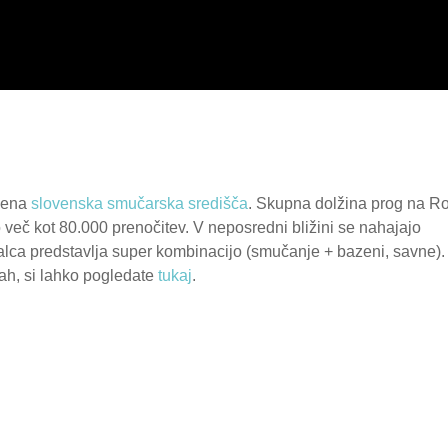
ljena
slovenska smučarska središča
. Skupna dolžina prog na Ro
o več kot 80.000 prenočitev. V neposredni bližini se nahajajo
lca predstavlja super kombinacijo (smučanje + bazeni, savne).
ah, si lahko pogledate
tukaj
.