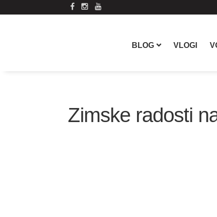
Skip
Preskoči
to
na
navigation
vsebino
BLOG
VLOGI
V
Zimske radosti na