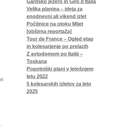
Gardsko jezero in Giro d’Italia
Velika planina – ideja za
enodnevni ali vikend izlet
Počitnice na otoku Mljet
[obširna reportaža]
Tour de France – Ogled etap
in kolesarjenje po prelazih
Z avtodomom po Italiji –
Toskana
Popotniški plani v letošnjem
letu 2022
ri
5 kolesarskih izletov za leto
2025
.