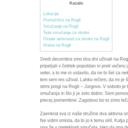
Kazalo
Lokacija
Prenočišče na Rogli
Smučanje na Rogli
Šola smučanja za otroke
Ostale aktivnosti za otroke na Rogli
Hrana na Rogli
Sredi decembra smo dva dni uživali na Rog
pripeljali v četrtek popoldan in proti večeru 
veter, a to me ni ustavilo, da ne bi šel za 
tem sem res užival. Lahko rečem, da mi je šl
strmi progi na Rogli – Jurgovo. V soboto je 
smučanja in šlo ji je zelo dobro. Sem pono
precej pomembne. Zagotovo bo to zimo teč
Zaenkrat sva iz naše družine dva aktivna smu
Ne vidim smisla, da bi jo k temu silil. Katj
ona že v preteklosti smučala, tako da ima d