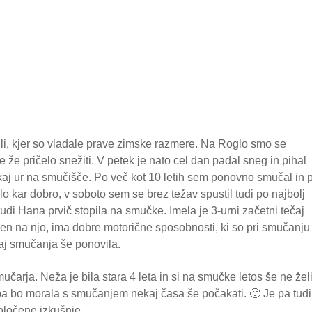
li, kjer so vladale prave zimske razmere. Na Roglo smo se
je že pričelo snežiti. V petek je nato cel dan padal sneg in pihal
nekaj ur na smučišče. Po več kot 10 letih sem ponovno smučal in p
o kar dobro, v soboto sem se brez težav spustil tudi po najbolj
tudi Hana prvič stopila na smučke. Imela je 3-urni začetni tečaj
sen na njo, ima dobre motorične sposobnosti, ki so pri smučanju
aj smučanja še ponovila.
čarja. Neža je bila stara 4 leta in si na smučke letos še ne želi
a pa bo morala s smučanjem nekaj časa še počakati. 🙂 Je pa tudi
oločene izkušnje.