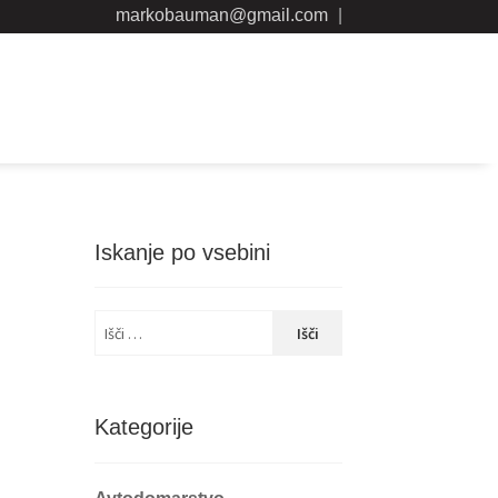
markobauman@gmail.com
|
Iskanje po vsebini
Išči:
Kategorije