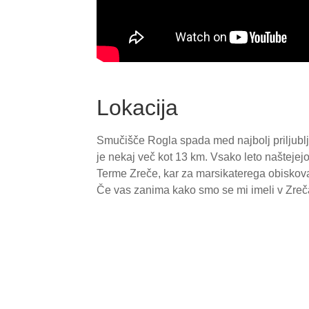
Lokacija
Smučišče Rogla spada med najbolj priljub
je nekaj več kot 13 km. Vsako leto naštejej
Terme Zreče, kar za marsikaterega obiskova
Če vas zanima kako smo se mi imeli v Zreč