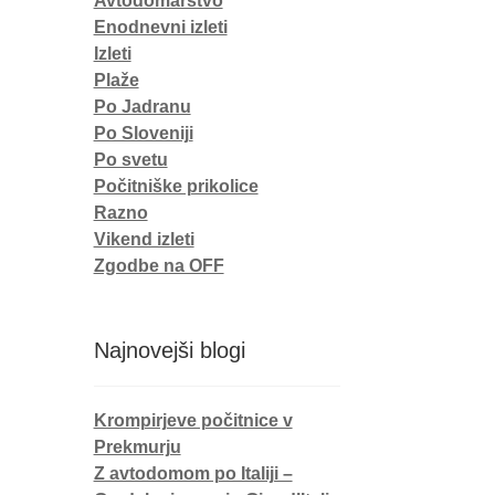
Avtodomarstvo
Enodnevni izleti
Izleti
Plaže
Po Jadranu
Po Sloveniji
Po svetu
Počitniške prikolice
Razno
Vikend izleti
Zgodbe na OFF
Najnovejši blogi
Krompirjeve počitnice v
Prekmurju
Z avtodomom po Italiji –